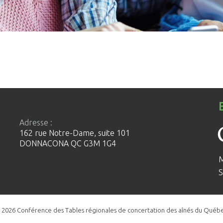
Adresse :
162 rue Notre-Dame, suite 101
DONNACONA QC G3M 1G4
M
S
 2026 Conférence des Tables régionales de concertation des aînés du Québe